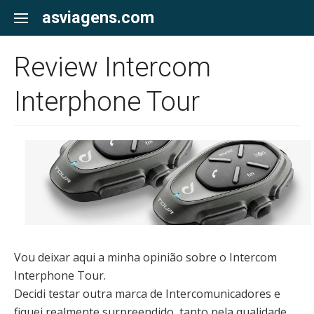
Skip
asviagens.com
to
content
Review Intercom
Interphone Tour
Vou deixar aqui a minha opinião sobre o Intercom
Interphone Tour.
Decidi testar outra marca de Intercomunicadores e
fiquei realmente surpreendido, tanto pela qualidade