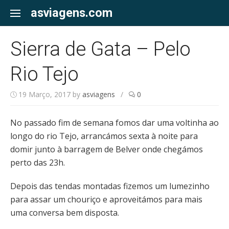
Skip
asviagens.com
to
content
Sierra de Gata – Pelo
Rio Tejo
19 Março, 2017
by
asviagens
/
0
No passado fim de semana fomos dar uma voltinha ao
longo do rio Tejo, arrancámos sexta à noite para
domir junto à barragem de Belver onde chegámos
perto das 23h.
Depois das tendas montadas fizemos um lumezinho
para assar um chouriço e aproveitámos para mais
uma conversa bem disposta.