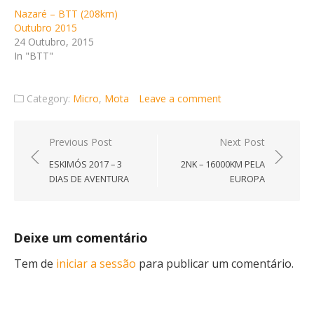
Nazaré – BTT (208km)
Outubro 2015
24 Outubro, 2015
In "BTT"
Category:
Micro
,
Mota
Leave a comment
Navegação
Previous Post
Next Post
de
ESKIMÓS 2017 – 3
2NK – 16000KM PELA
artigos
DIAS DE AVENTURA
EUROPA
Deixe um comentário
Tem de
iniciar a sessão
para publicar um comentário.